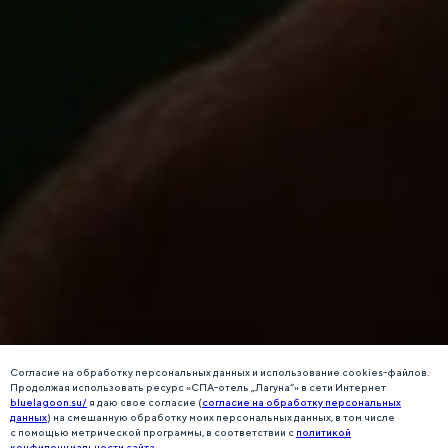
Согласие на обработку персональных данных и использование cookies-файлов.
Продолжая использовать ресурс «СПА-отель „Лагуна“» в сети Интернет
bluelagoon.su/
я даю свое согласие (
согласие на обработку персональных
данных
) на смешанную обработку моих персональных данных, в том числе
с помощью метрической программы, в соответствии с
п
олитикой
конфиденциальности сайта.