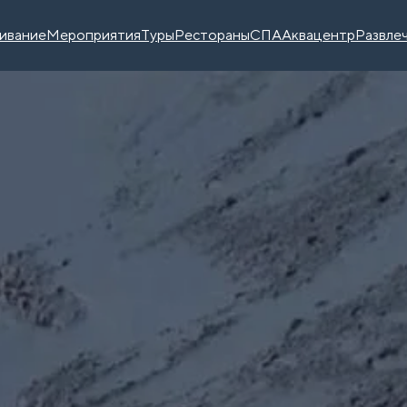
ивание
Мероприятия
Туры
Рестораны
СПА
Аквацентр
Развле