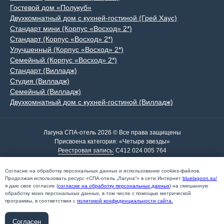
Гостевой дом «Полукуб»
Двухкомнатный дом с кухней-гостиной (Грей Хаус)
Стандарт мини (Корпус «Восход» 2*)
Стандарт (Корпус «Восход» 2*)
Улучшенный (Корпус «Восход» 2*)
Семейный (Корпус «Восход» 2*)
Стандарт (Вилладж)
Студия (Вилладж)
Семейный (Вилладж)
Двухкомнатный дом с кухней-гостиной (Вилладж)
Лагуна СПА-отель 2026 © Все права защищены
Присвоена категория: «Четыре звезды»
Реестровая запись:
С412 024 005 764
по свидетельству А010−130−77/1 216 258 от 24.05.2024
ИНН: 4 105 022 915 | ОГРН: 1 024 101 223 332
Согласие на обработку персональных данных и использование cookies-файлов.
Паспорт доступности
Продолжая использовать ресурс «СПА-отель „Лагуна“» в сети Интернет
bluelagoon.su/
Политика конфиденциальности
я даю свое согласие (
согласие на обработку персональных данных
) на смешанную
обработку моих персональных данных, в том числе с помощью метрической
Проект создан архитектурным бюро
программы, в соответствии с
п
олитикой конфиденциальности сайта.
Согласен