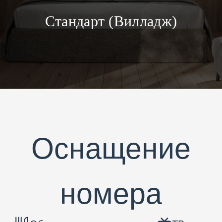
Стандарт (Вилладж)
Оснащение
номера
Обеденная зона
ТВ
Универсальные кровати
Душ
Гардеробная зона
Фен
2
до 2 человек
28 м
1 комн.
Стандартный номер с панорамными
окнами, рассчитан на одного или двух
гостей. В номере есть все, необходимое
для комфортного проживания: кровать
с мягким матрасом, телевизор,
холодильник и шкаф для вещей. Номер
оборудован ванной комнатой с душевой
кабиной. Прекрасный вариант, для