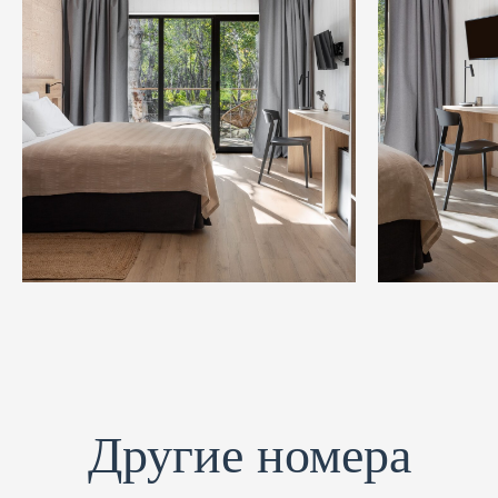
«ЛЕСНОЙ» (ФОРЕСТ)
«ПОЛУКУБ»
СТАНДАРТ (ВИЛЛАДЖ)
СТУДИЯ (ВИЛЛАДЖ)
ДВУХКОМНАТНЫЙ ДОМ С
СЕМЕЙНЫЙ (ВИЛЛАДЖ)
КУХНЕЙ-ГОСТИНОЙ
(ВИЛЛАДЖ)
СТАНДАРТ МИНИ (КОРПУС
СТАНДАРТ (КОРПУС
«ВОСХОД» 2*)
«ВОСХОД» 2*)
УЛУЧШЕННЫЙ (КОРПУС
СЕМЕЙНЫЙ (КОРПУС
«ВОСХОД» 2*)
«ВОСХОД» 2*)
Другие номера