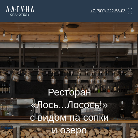
+7 (800) 222-58-03
Ресторан
«Лось...Лосось!»
с видом на сопки
и озеро