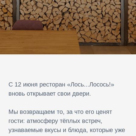
С 12 июня ресторан «Лось...Лосось!»
вновь открывает свои двери.
Мы возвращаем то, за что его ценят
гости: атмосферу тёплых встреч,
узнаваемые вкусы и блюда, которые уже
стали частью отдыха в Лагуне. Без
лишних изменений — только знакомая
кухня, комфортная подача и ощущение
места, куда приятно возвращаться.
Это не просто открытие — это
возвращение привычного ритма, вкуса и
настроения, которые так ждут наши
гости.
Приходите в Лось-Лосось — туда, где
отдых в Лагуне становится по-