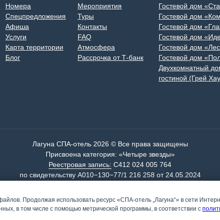
Номера
Мероприятия
Гостевой дом «Ст
Спецпредложения
Туры
Гостевой дом «Ко
Афиша
Контакты
Гостевой дом «Гла
Услуги
FAQ
Гостевой дом «Ид
Карта территории
Атмосфера
Гостевой дом «Лес
Блог
Рассрочка от Т-банк
Гостевой дом «По
Двухкомнатный дом
гостиной (Грей Хау
Лагуна СПА-отель 2026 © Все права защищены
Присвоена категория: «Четыре звезды»
Реестровая запись:
С412 024 005 764
по свидетельству А010−130−77/1 216 258 от 24.05.2024
ИНН: 4 105 022 915 | ОГРН: 1 024 101 223 332
Паспорт доступности
файлов. Продолжая использовать ресурс «СПА-отель „Лагуна“» в сети Интер
Политика конфиденциальности
ных, в том числе с помощью метрической программы, в соответствии с
п
олит
Проект создан архитектурным бюро