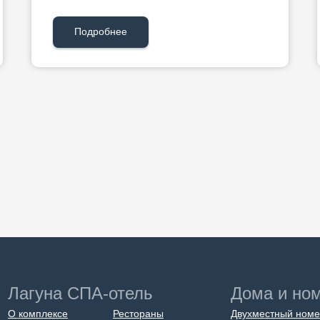
Подробнее
Лагуна СПА-отель
Дома и но
О комплексе
Рестораны
Двухместный ном