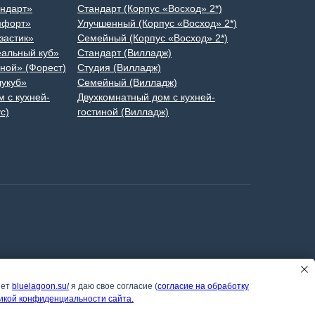
андарт»
Стандарт (Корпус «Восход» 2*)
мфорт»
Улучшенный (Корпус «Восход» 2*)
застик»
Семейный (Корпус «Восход» 2*)
еальный куб»
Стандарт (Вилладж)
ной» (Форест)
Студия (Вилладж)
лукуб»
Семейный (Вилладж)
 с кухней-
Двухкомнатный дом с кухней-
с)
гостиной (Вилладж)
нет
bluelagoon.su/
я даю свое согласие (
согласие на обработку
икой конфиденциальности сайта.