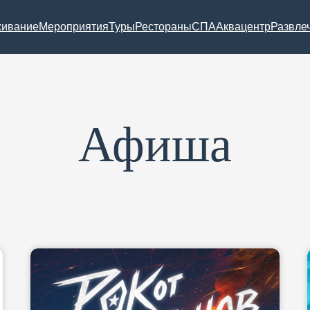
ивание
Мероприятия
Туры
Рестораны
СПА
Аквацентр
Развле
Афиша