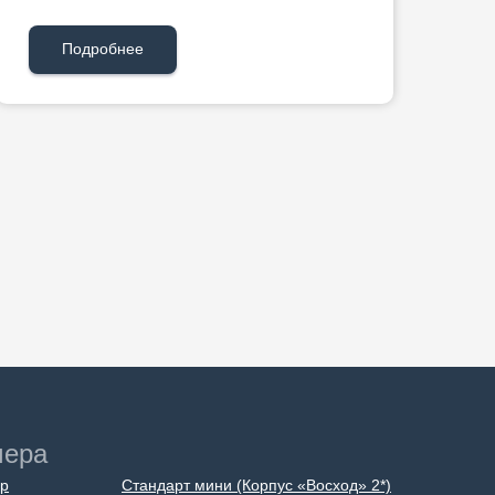
Подробнее
мера
ер
Стандарт мини (Корпус «Восход» 2*)