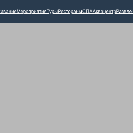
ивание
Мероприятия
Туры
Рестораны
СПА
Аквацентр
Развле