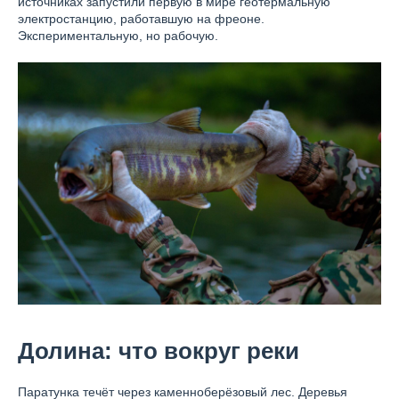
источниках запустили первую в мире геотермальную
электростанцию, работавшую на фреоне.
Экспериментальную, но рабочую.
Долина: что вокруг реки
Паратунка течёт через каменноберёзовый лес. Деревья