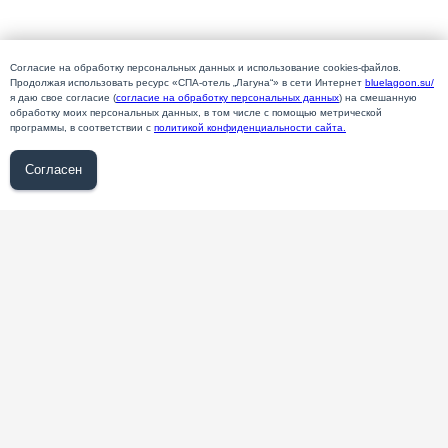
Согласие на обработку персональных данных и использование cookies-файлов.
Продолжая использовать ресурс «СПА-отель „Лагуна“» в сети Интернет
bluelagoon.su/
я даю свое согласие (
согласие на обработку персональных данных
) на смешанную
обработку моих персональных данных, в том числе с помощью метрической
программы, в соответствии с
п
олитикой конфиденциальности сайта.
Согласен
Контакты
Камчатский край, с. Паратунка,
ул. Невельского, 6
+7 (800) 222-58-03
звонок бесплатный
booking@bluelagoon.su
Вакансии