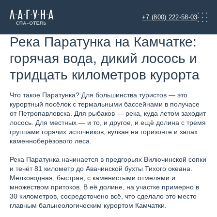
+7 (800) 222-58-03
Река Паратунка на Камчатке:
горячая вода, дикий лосось и
тридцать километров курорта
Что такое Паратунка? Для большинства туристов — это
курортный посёлок с термальными бассейнами в получасе
от Петропавловска. Для рыбаков — река, куда летом заходит
лосось. Для местных — и то, и другое, и ещё долина с тремя
группами горячих источников, вулкан на горизонте и запах
каменноберёзового леса.
Река Паратунка начинается в предгорьях Вилючинской сопки
и течёт 81 километр до Авачинской бухты Тихого океана.
Мелководная, быстрая, с каменистыми отмелями и
множеством притоков. В её долине, на участке примерно в
30 километров, сосредоточено всё, что сделало это место
главным бальнеологическим курортом Камчатки.